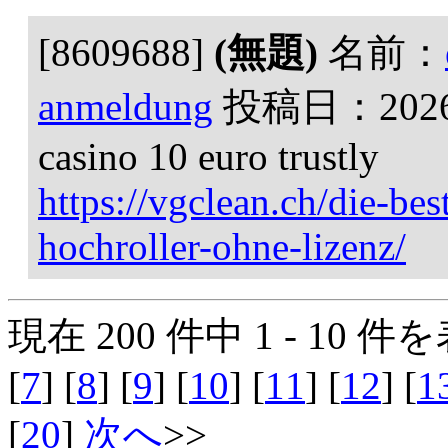
[8609688]
(無題)
名前：
anmeldung
投稿日：
202
casino 10 euro trustly
https://vgclean.ch/die-bes
hochroller-ohne-lizenz/
現在 200 件中 1 - 10 件を
[
7
] [
8
] [
9
] [
10
] [
11
] [
12
] [
1
[
20
]
次へ
>>