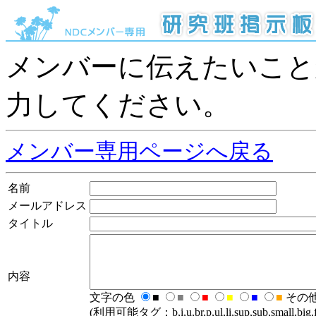
メンバーに伝えたいこと
力してください。
メンバー専用ページへ戻る
名前
メールアドレス
タイトル
内容
文字の色
■
■
■
■
■
■
その
(利用可能タグ：b,i,u,br,p,ul,li,sup,sub,small,big,fo