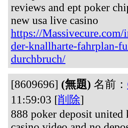
reviews and ept poker chip
new usa live casino
https://Massivecure.com/
der-knallharte-fahrplan-fu
durchbruch/
[8609696]
(無題)
名前：
11:59:03
[
削除
]
888 poker deposit united 
casino video and no depos