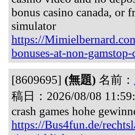
bonus casino canada, or fr
simulator
https://Mimielbernard.c
bonuses-at-non-gamstop-c
[8609695]
(無題)
名前：
稿日：
2026/08/08 11:59
crash games hohe gewinn
https://Bus4fun.de/rechts