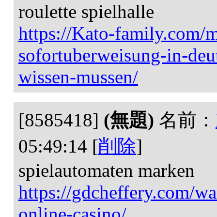
roulette spielhalle
https://Kato-family.com/
sofortuberweisung-in-deu
wissen-mussen/
[8585418]
(無題)
名前：
05:49:14
[
削除
]
spielautomaten marken
https://gdcheffery.com/wa
online-casino/