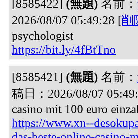
[8585422]
(無題)
名前：
2026/08/07 05:49:28
[
削
psychologist
https://bit.ly/4fBtTno
[8585421]
(無題)
名前：
稿日：
2026/08/07 05:49
casino mit 100 euro einz
https://www.xn--desokupa
das-beste-online-casino-m