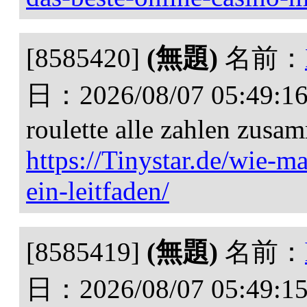
[8585420]
(無題)
名前：
日：
2026/08/07 05:49:1
roulette alle zahlen zusa
https://Tinystar.de/wie-ma
ein-leitfaden/
[8585419]
(無題)
名前：
日：
2026/08/07 05:49:1