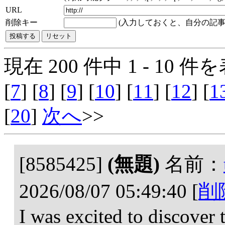
URL
削除キー
(入力しておくと、自分の記事
現在 200 件中 1 - 10 件を
[
7
] [
8
] [
9
] [
10
] [
11
] [
12
] [
1
[
20
]
次へ
>>
[8585425]
(無題)
名前：
2026/08/07 05:49:40
[
削
I was excited to discover t