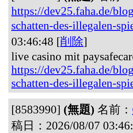
https://dev25.faha.de/blo
schatten-des-illegalen-spi
03:46:48
[
削除
]
live casino mit paysafeca
https://dev25.faha.de/blo
schatten-des-illegalen-spi
[8583990]
(無題)
名前：
稿日：
2026/08/07 03:46