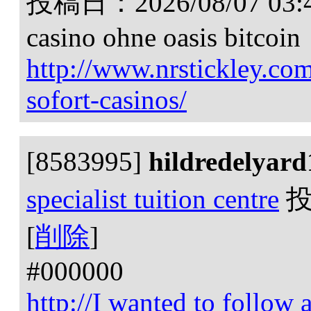
投稿日：
2026/08/07 03:
casino ohne oasis bitcoin
http://www.nrstickley.com/
sofort-casinos/
[8583995]
hildredelyar
specialist tuition centre
投
[
削除
]
#000000
http://I wanted to follow