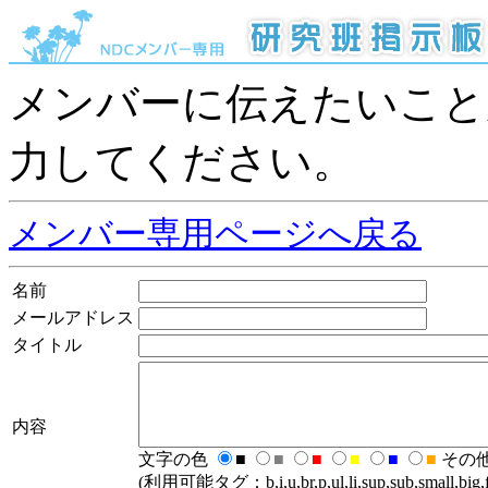
メンバーに伝えたいこと
力してください。
メンバー専用ページへ戻る
名前
メールアドレス
タイトル
内容
文字の色
■
■
■
■
■
■
その
(利用可能タグ：b,i,u,br,p,ul,li,sup,sub,small,big,fo