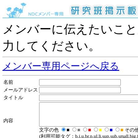
メンバーに伝えたいこと
力してください。
メンバー専用ページへ戻る
名前
メールアドレス
タイトル
内容
文字の色
■
■
■
■
■
■
その
(利用可能タグ：b,i,u,br,p,ul,li,sup,sub,small,big,fo