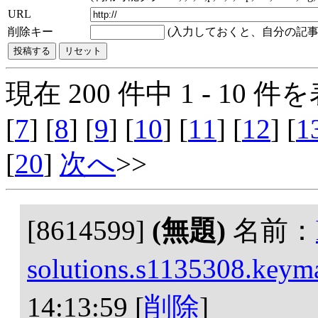
URL
削除キー
(入力しておくと、自分の記事
現在 200 件中 1 - 10 件を
[
7
] [
8
] [
9
] [
10
] [
11
] [
12
] [
1
[
20
]
次へ
>>
[8614599]
(無題)
名前：
solutions.s1135308.keym
14:13:59
[
削除
]