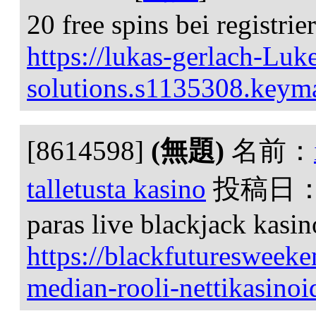
20 free spins bei registrie
https://lukas-gerlach-Luk
solutions.s1135308.keym
[8614598]
(無題)
名前：
talletusta kasino
投稿日
paras live blackjack kasin
https://blackfuturesweek
median-rooli-nettikasino